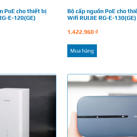
 PoE cho thiết bị
Bộ cấp nguồn PoE cho thiế
 RG-E-120(GE)
Wifi RUIJIE RG-E-130(GE)
1.422.960
₫
Mua hàng