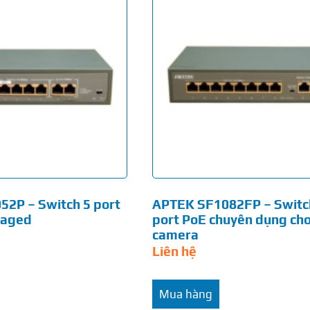
2P – Switch 5 port
APTEK SF1082FP – Switc
naged
port PoE chuyên dụng cho
camera
Liên hệ
Mua hàng