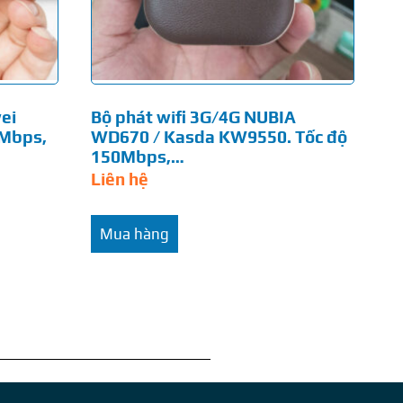
ei
Bộ phát wifi 3G/4G NUBIA
0Mbps,
WD670 / Kasda KW9550. Tốc độ
150Mbps,…
Liên hệ
Mua hàng