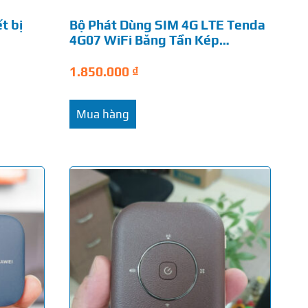
t bị
Bộ Phát Dùng SIM 4G LTE Tenda
4G07 WiFi Băng Tần Kép…
1.850.000
₫
Mua hàng