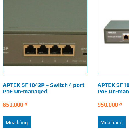
APTEK SF1042P – Switch 4 port
APTEK SF105
PoE Un-managed
PoE Un-ma
850.000
₫
950.000
₫
Mua hàng
Mua hàng