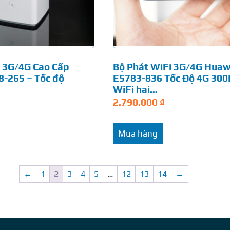
i 3G/4G Cao Cấp
Bộ Phát WiFi 3G/4G Huaw
-265 – Tốc độ
E5783-836 Tốc Độ 4G 30
WiFi hai…
2.790.000
₫
Mua hàng
←
1
2
3
4
5
…
12
13
14
→