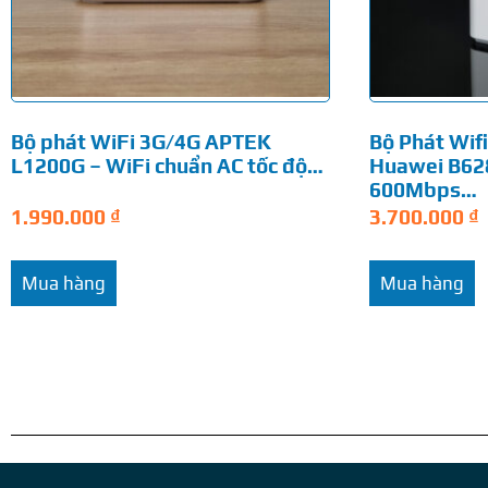
Bộ phát WiFi 3G/4G APTEK
Bộ Phát Wif
L1200G – WiFi chuẩn AC tốc độ…
Huawei B628
600Mbps…
1.990.000
₫
3.700.000
₫
Mua hàng
Mua hàng