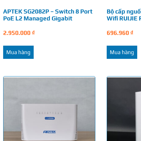
APTEK SG2082P – Switch 8 Port
Bộ cấp nguồn
PoE L2 Managed Gigabit
Wifi RUIJIE
2.950.000
₫
696.960
₫
Mua hàng
Mua hàng