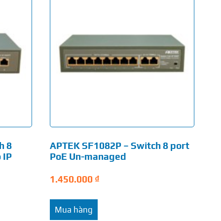
h 8
APTEK SF1082P – Switch 8 port
 IP
PoE Un-managed
1.450.000
₫
Mua hàng