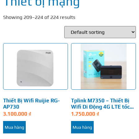
Thiết bị mạng
Showing 209–224 of 224 results
Thiết Bị Wifi Ruijie RG-
Tplink M7350 – Thiết Bị
AP730
Wifi Di Động 4G LTE tốc
độ…
3.100.000
₫
1.750.000
₫
Mua hàng
Mua hàng