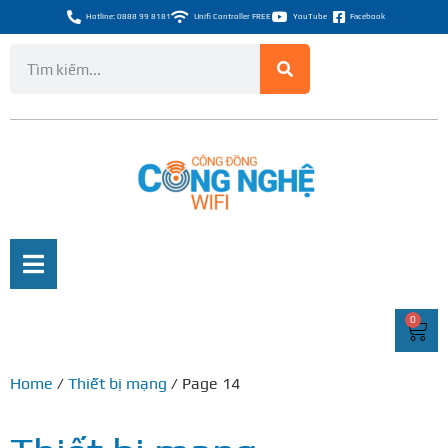
Hotline: 0888 99 8181
Unifi Controller FREE
YouTube
Facebook
0
Home
/
Thiết bị mạng
/ Page 14