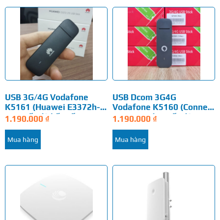
USB 3G/4G Vodafone
USB Dcom 3G4G
K5161 (Huawei E3372h-
Vodafone K5160 (Connect
320) tốc độ kết nối
USB speed 6) Tốc độ 4G…
1.190.000
₫
1.190.000
₫
internet 4G…
Mua hàng
Mua hàng