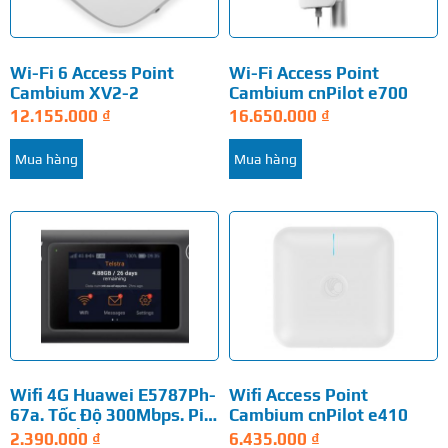
Wi-Fi 6 Access Point
Wi-Fi Access Point
Cambium XV2-2
Cambium cnPilot e700
12.155.000
₫
16.650.000
₫
Mua hàng
Mua hàng
Wifi 4G Huawei E5787Ph-
Wifi Access Point
67a. Tốc Độ 300Mbps. Pin
Cambium cnPilot e410
3000mAh
2.390.000
₫
6.435.000
₫