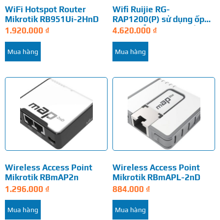
WiFi Hotspot Router
Wifi Ruijie RG-
Mikrotik RB951Ui-2HnD
RAP1200(P) sử dụng ốp
tường hỗ trợ 110 thiết bị
1.920.000
₫
4.620.000
₫
Mua hàng
Mua hàng
Wireless Access Point
Wireless Access Point
Mikrotik RBmAP2n
Mikrotik RBmAPL-2nD
1.296.000
₫
884.000
₫
Mua hàng
Mua hàng