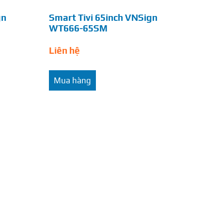
gn
Smart Tivi 65inch VNSign
WT666-65SM
Liên hệ
Mua hàng