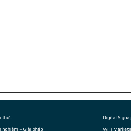
n thức
Digital Signa
h nghiệm – Giải pháp
WiFi Marketi