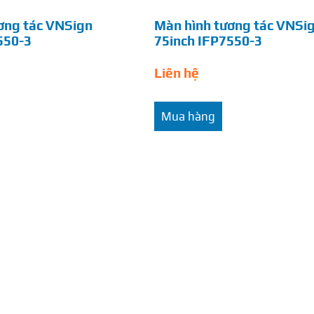
ơng tác VNSign
Màn hình tương tác VNSi
550-3
75inch IFP7550-3
Liên hệ
Mua hàng