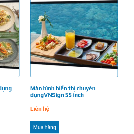
 dụng
Màn hình hiển thị chuyên
dụngVNSign 55 inch
Liên hệ
Mua hàng