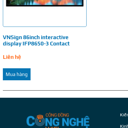
VNSign 86inch interactive
display IFP8650-3 Contact
Liên hệ
Mua hàng
Kiế
Kin