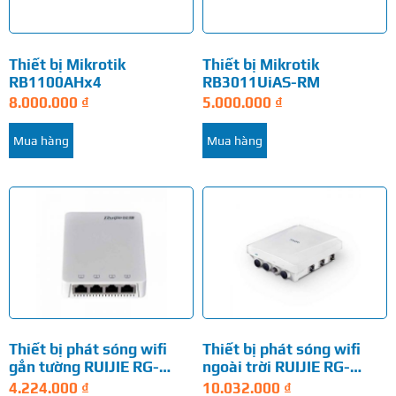
Thiết bị Mikrotik
Thiết bị Mikrotik
RB1100AHx4
RB3011UiAS-RM
8.000.000
₫
5.000.000
₫
Mua hàng
Mua hàng
Thiết bị phát sóng wifi
Thiết bị phát sóng wifi
gắn tường RUIJIE RG-
ngoài trời RUIJIE RG-
AP130(W2) V2
AP630(CD)
4.224.000
₫
10.032.000
₫