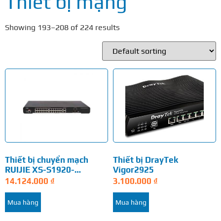
Thiết bị mạng
Showing 193–208 of 224 results
Thiết bị chuyển mạch
Thiết bị DrayTek
RUIJIE XS-S1920-
Vigor2925
24T2GT2SFP-P-E
14.124.000
₫
3.100.000
₫
Mua hàng
Mua hàng