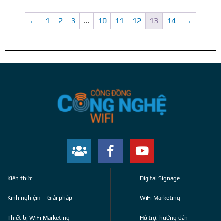
←
1
2
3
…
10
11
12
13
14
→
Kiến thức
Digital Signage
Kinh nghiệm – Giải pháp
WiFi Marketing
Thiết bị WiFi Marketing
Hỗ trợ, hướng dẫn