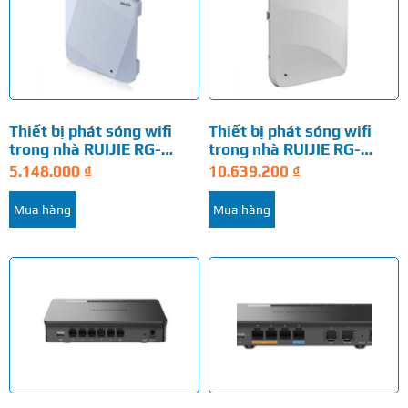
Thiết bị phát sóng wifi
Thiết bị phát sóng wifi
trong nhà RUIJIE RG-
trong nhà RUIJIE RG-
AP720-L
AP730-L
5.148.000
₫
10.639.200
₫
Mua hàng
Mua hàng