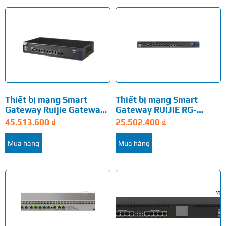
Thiết bị mạng Smart
Thiết bị mạng Smart
Gateway Ruijie Gateway
Gateway RUIJIE RG-
RG-EG3250
EG3230
45.513.600
₫
25.502.400
₫
Mua hàng
Mua hàng