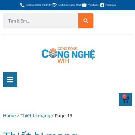
Hotline: 0888 99 8181
Unifi Controller FREE
YouTube
Facebook
0
Home
/
Thiết bị mạng
/ Page 13