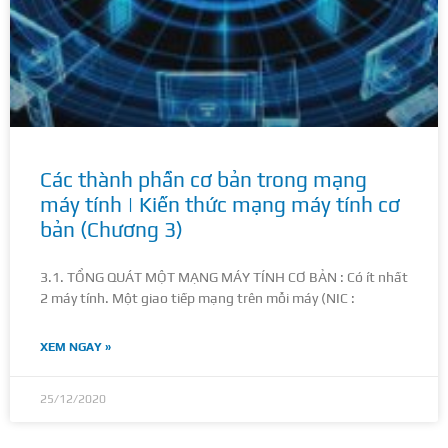
Các thành phần cơ bản trong mạng
máy tính | Kiến thức mạng máy tính cơ
bản (Chương 3)
3.1. TỔNG QUÁT MỘT MẠNG MÁY TÍNH CƠ BẢN : Có ít nhất
2 máy tính. Một giao tiếp mạng trên mỗi máy (NIC :
XEM NGAY »
25/12/2020