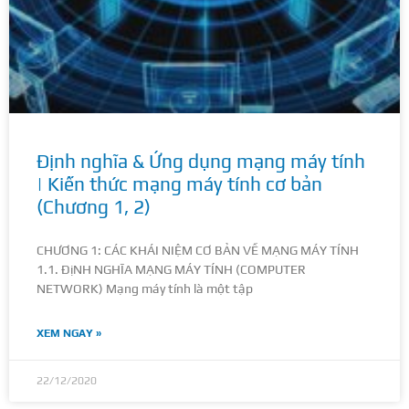
Định nghĩa & Ứng dụng mạng máy tính
| Kiến thức mạng máy tính cơ bản
(Chương 1, 2)
CHƯƠNG 1: CÁC KHÁI NIỆM CƠ BẢN VỀ MẠNG MÁY TÍNH
1.1. ĐịNH NGHĨA MẠNG MÁY TÍNH (COMPUTER
NETWORK) Mạng máy tính là một tập
XEM NGAY »
22/12/2020