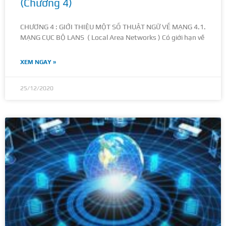
(Chương 4)
CHƯƠNG 4 : GIỚI THIỆU MỘT SỐ THUẬT NGỮ VỀ MẠNG 4.1.
MẠNG CỤC BỘ LANS ( Local Area Networks ) Có giới hạn về
XEM NGAY »
25/12/2020