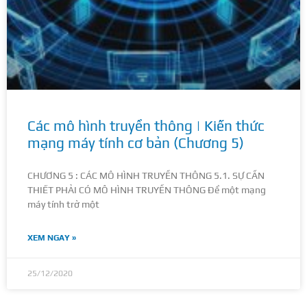
Các mô hình truyền thông | Kiến thức
mạng máy tính cơ bản (Chương 5)
CHƯƠNG 5 : CÁC MÔ HÌNH TRUYỀN THÔNG 5.1. SỰ CẦN
THIẾT PHẢI CÓ MÔ HÌNH TRUYỀN THÔNG Để một mạng
máy tính trở một
XEM NGAY »
25/12/2020