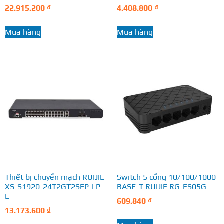
22.915.200
₫
4.408.800
₫
Mua hàng
Mua hàng
Thiết bị chuyển mạch RUIJIE
Switch 5 cổng 10/100/1000
XS-S1920-24T2GT2SFP-LP-
BASE-T RUIJIE RG-ES05G
E
609.840
₫
13.173.600
₫