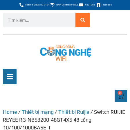
Hotline: 0888 99 8181
Unifi Controller FREE
YouTube
Facebook
0
Home
/
Thiết bị mạng
/
Thiết bị Ruijie
/ Switch RUIJIE
REYEE RG-NBS3200-48GT4XS 48 cổng
10/100/1000BASE-T