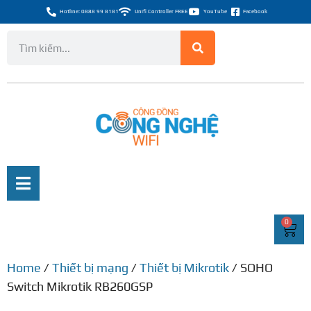
Hotline: 0888 99 8181
Unifi Controller FREE
YouTube
Facebook
0
Home
/
Thiết bị mạng
/
Thiết bị Mikrotik
/ SOHO
Switch Mikrotik RB260GSP