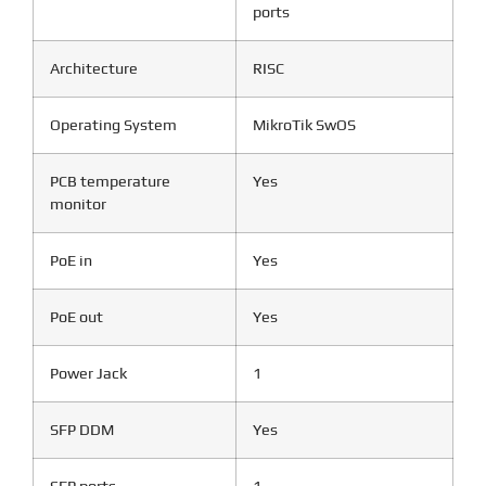
ports
Architecture
RISC
Operating System
MikroTik SwOS
PCB temperature
Yes
monitor
PoE in
Yes
PoE out
Yes
Power Jack
1
SFP DDM
Yes