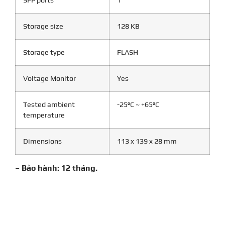
SFP ports
1
Storage size
128 KB
Storage type
FLASH
Voltage Monitor
Yes
Tested ambient
-25ºC ~ +65ºC
temperature
Dimensions
113 x 139 x 28 mm
– Bảo hành: 12 tháng.