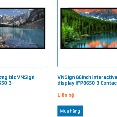
ơng tác VNSign
VNSign 86inch interactiv
550-3
display IFP8650-3 Contac
Liên hệ
Mua hàng