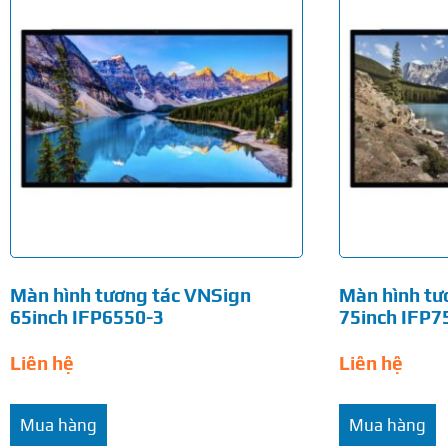
Màn hình tương tác VNSign
Màn hình tư
65inch IFP6550-3
75inch IFP7
Liên hệ
Liên hệ
Mua hàng
Mua hàng