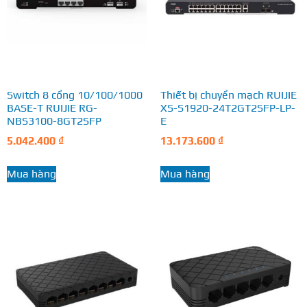
Switch 8 cổng 10/100/1000
Thiết bị chuyển mạch RUIJIE
BASE-T RUIJIE RG-
XS-S1920-24T2GT2SFP-LP-
NBS3100-8GT2SFP
E
5.042.400
₫
13.173.600
₫
Mua hàng
Mua hàng