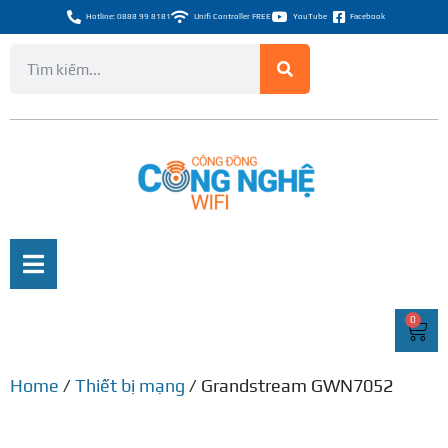
Hotline: 0888 99 8181
Unifi Controller FREE
YouTube
Facebook
0
Home
/
Thiết bị mạng
/ Grandstream GWN7052