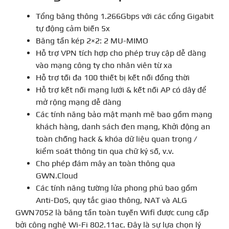
Tổng băng thông 1.266Gbps với các cổng Gigabit
tự động cảm biến 5x
Băng tần kép 2×2: 2 MU-MIMO
Hỗ trợ VPN tích hợp cho phép truy cập dễ dàng
vào mạng công ty cho nhân viên từ xa
Hỗ trợ tối đa 100 thiết bị kết nối đồng thời
Hỗ trợ kết nối mạng lưới & kết nối AP có dây để
mở rộng mạng dễ dàng
Các tính năng bảo mật mạnh mẽ bao gồm mạng
khách hàng, danh sách đen mạng, Khởi động an
toàn chống hack & khóa dữ liệu quan trọng /
kiểm soát thông tin qua chữ ký số, v.v.
Cho phép đám mây an toàn thông qua
GWN.Cloud
Các tính năng tường lửa phong phú bao gồm
Anti-DoS, quy tắc giao thông, NAT và ALG
GWN7052 là băng tần toàn tuyến Wifi được cung cấp
bởi công nghệ Wi-Fi 802.11ac.
Đây là sự lựa chọn lý