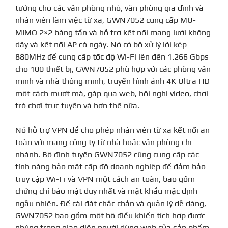
tưởng cho các văn phòng nhỏ, văn phòng gia đình và
nhân viên làm việc từ xa, GWN7052 cung cấp MU-
MIMO 2×2 băng tần và hỗ trợ kết nối mạng lưới không
dây và kết nối AP có ngày.
Nó có bộ xử lý lõi kép
880MHz để cung cấp tốc độ Wi-Fi lên đến 1.266 Gbps
cho 100 thiết bị, GWN7052 phù hợp với các phòng văn
minh và nhà thông minh, truyền hình ảnh 4K Ultra HD
một cách mượt mà, gặp qua web, hội nghị video, chơi
trò chơi trực tuyến và hơn thế nữa.
Nó hỗ trợ VPN để cho phép nhân viên từ xa kết nối an
toàn với mạng công ty từ nhà hoặc văn phòng chi
nhánh.
Bộ định tuyến GWN7052 cũng cung cấp các
tính năng bảo mật cấp độ doanh nghiệp để đảm bảo
truy cập Wi-Fi và VPN một cách an toàn, bao gồm
chứng chỉ bảo mật duy nhất và mật khẩu mặc định
ngẫu nhiên.
Để cài đặt chắc chắn và quản lý dễ dàng,
GWN7052 bao gồm một bộ điều khiển tích hợp được
nhúng trong giao diện người dùng web của sản phẩm.