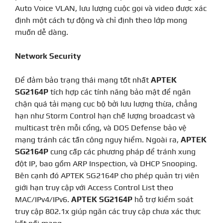
Auto Voice VLAN, lưu lượng cuộc gọi và video được xác
định một cách tự động và chỉ định theo lớp mong
muốn dễ dàng.
Network Security
Để đảm bảo trạng thái mạng tốt nhất
APTEK
SG2164P
tích hợp các tính năng bảo mật để ngăn
chặn quá tải mạng cục bộ bởi lưu lượng thừa, chẳng
hạn như Storm Control hạn chế lượng broadcast và
multicast trên mỗi cổng, và DOS Defense bảo vệ
mạng tránh các tấn công nguy hiểm. Ngoài ra,
APTEK
SG2164P
cung cấp các phương pháp để tránh xung
đột IP, bao gồm ARP Inspection, và DHCP Snooping.
Bên cạnh đó APTEK SG2164P cho phép quản trị viên
giới hạn truy cập với Access Control List theo
MAC/IPv4/IPv6.
APTEK SG2164P
hỗ trợ kiểm soát
truy cập 802.1x giúp ngăn các truy cập chưa xác thực