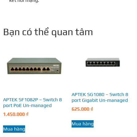
kết nối mạng.
Bạn có thể quan tâm
APTEK SG1080 – Switch 8
APTEK SF1082P – Switch 8
port Gigabit Un-managed
port PoE Un-managed
625.000
₫
1.450.000
₫
Mua hàng
Mua hàng