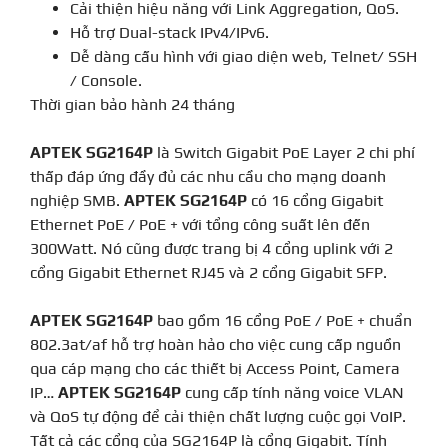
Cải thiện hiệu năng với Link Aggregation, QoS.
Hỗ trợ Dual-stack IPv4/IPv6.
Dễ dàng cấu hình với giao diện web, Telnet/ SSH
/ Console.
Thời gian bảo hành 24 tháng
APTEK SG2164P
là Switch Gigabit PoE Layer 2 chi phí
thấp đáp ứng đầy đủ các nhu cầu cho mạng doanh
nghiệp SMB.
APTEK SG2164P
có 16 cổng Gigabit
Ethernet PoE / PoE + với tổng công suất lên đến
300Watt. Nó cũng được trang bị 4 cổng uplink với 2
cổng Gigabit Ethernet RJ45 và 2 cổng Gigabit SFP.
APTEK SG2164P
bao gồm 16 cổng PoE / PoE + chuẩn
802.3at/af hỗ trợ hoàn hảo cho việc cung cấp nguồn
qua cáp mạng cho các thiết bị Access Point, Camera
IP…
APTEK SG2164P
cung cấp tính năng voice VLAN
và QoS tự động để cải thiện chất lượng cuộc gọi VoIP.
Tất cả các cổng của SG2164P là cổng Gigabit. Tính