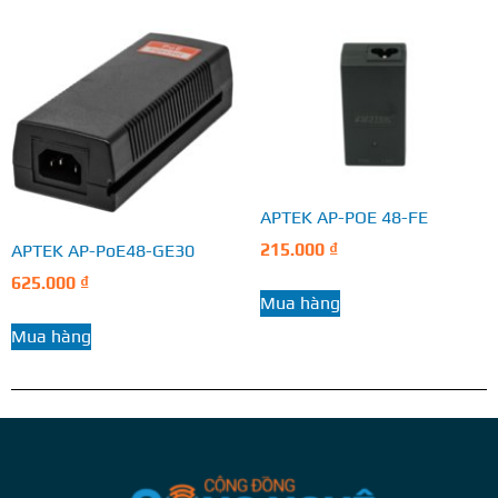
APTEK AP-POE 48-FE
215.000
₫
APTEK AP-PoE48-GE30
625.000
₫
Mua hàng
Mua hàng