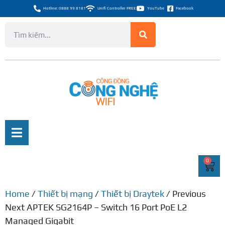
Hotline: 0888 99 8181
Unifi Controller FREE
YouTube
Facebook
0
Home
/
Thiết bị mạng
/
Thiết bị Draytek
/ Previous
Next APTEK SG2164P – Switch 16 Port PoE L2
Managed Gigabit