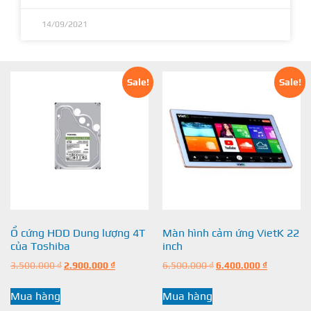
14/09/2021
Sale!
Sale!
Ổ cứng HDD Dung lượng 4T
Màn hình cảm ứng VietK 22
của Toshiba
inch
3.500.000
₫
2.900.000
₫
6.500.000
₫
6.400.000
₫
Mua hàng
Mua hàng