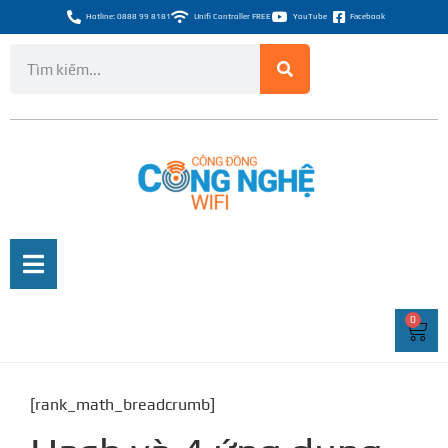
Hotline: 0888 99 8181
Unifi Controller FREE
YouTube
Facebook
0
[rank_math_breadcrumb]