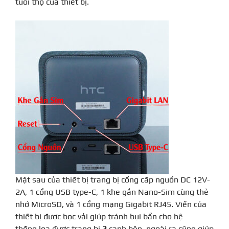
tuổi thọ của thiết bị.
Mặt sau của thiết bị trang bị cổng cấp nguồn DC 12V-
2A, 1 cổng USB type-C, 1 khe gắn Nano-Sim cùng thẻ
nhớ MicroSD, và 1 cổng mạng Gigabit RJ45. Viền của
thiết bị được bọc vải giúp tránh bụi bẩn cho hệ
thống loa được trang bị
2
cạnh bên, ngoài ra cũng giúp