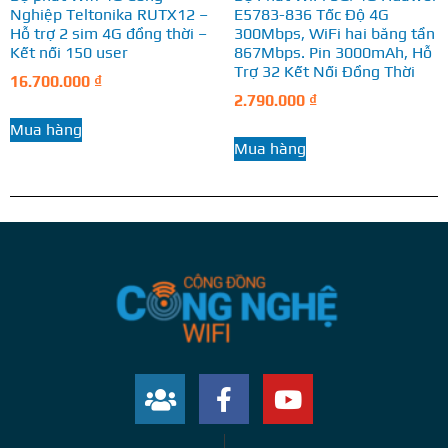
Nghiệp Teltonika RUTX12 –
E5783-836 Tốc Độ 4G
Hỗ trợ 2 sim 4G đồng thời –
300Mbps, WiFi hai băng tần
Kết nối 150 user
867Mbps. Pin 3000mAh, Hỗ
Trợ 32 Kết Nối Đồng Thời
16.700.000
₫
2.790.000
₫
Mua hàng
Mua hàng