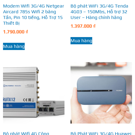
Modem Wifi 3G/4G Netgear
Bộ phát WiFi 3G/4G Tenda
Aircard 785s Wifi 2 băng
4G03 – 150Mbs, Hỗ trợ 32
Tần, Pin 10 tiếng, Hỗ Trợ 15
User – Hàng chính hãng
Thiết Bị
1.397.000
₫
1.790.000
₫
Mua hàng
Mua hàng
Bộ phát Wifi 4G Công
Bộ Phát WiFi 3G/4G Huawei