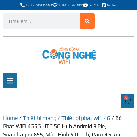
Hotline: 0888 99 8181
Unifi Controller FREE
YouTube
Facebook
0
Home
/
Thiết bị mạng
/
Thiêt bị phát wifi 4G
/ Bộ
Phát WiFi 4G5G HTC 5G Hub Android 9 Pie,
Snapdragon 855, Màn Hình 5.0 inch, Ram 4G Rom