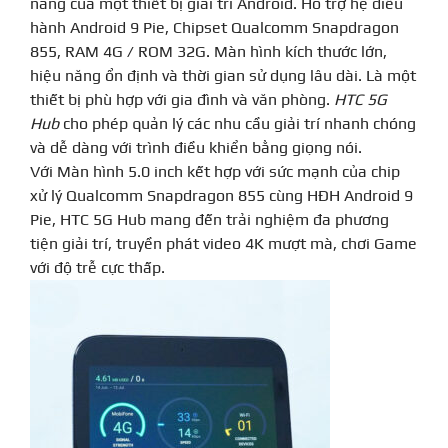
năng của một thiết bị giải trí Android. Hỗ trợ hệ điều
hành Android 9 Pie, Chipset Qualcomm Snapdragon
855, RAM 4G / ROM 32G. Màn hình kích thước lớn,
hiệu năng ổn định và thời gian sử dụng lâu dài. Là một
thiết bị phù hợp với gia đình và văn phòng.
HTC 5G
Hub
cho phép quản lý các nhu cầu giải trí nhanh chóng
và dễ dàng với trình điều khiển bằng giọng nói.
Với Màn hình 5.0 inch kết hợp với sức mạnh của chip
xử lý Qualcomm Snapdragon 855 cùng HĐH Android 9
Pie, HTC 5G Hub mang đến trải nghiệm đa phương
tiện giải trí, truyền phát video 4K mượt mà, chơi Game
với độ trễ cực thấp.