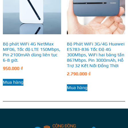
Bộ phát WiFi 4G NetMax
Bộ Phát WiFi 3G/4G Huawei
MF06, Tốc độ LTE 150Mbps,
E5783-836 Tốc Độ 4G
Pin 2100mAh dùng liên tục
300Mbps, WiFi hai băng tần
6-8 giờ.
867Mbps. Pin 3000mAh, Hỗ
Trợ 32 Kết Nối Đồng Thời
950.000
₫
2.790.000
₫
Mua hàng
Mua hàng