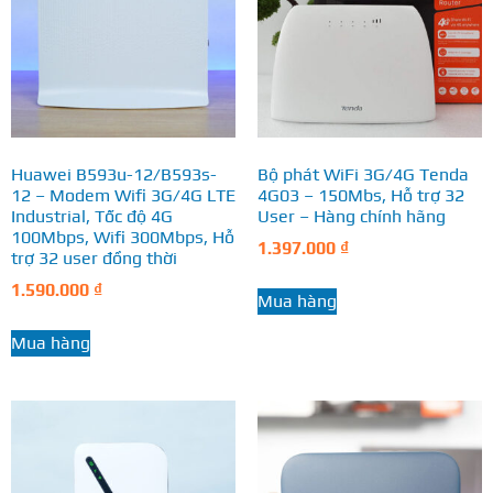
Huawei B593u-12/B593s-
Bộ phát WiFi 3G/4G Tenda
12 – Modem Wifi 3G/4G LTE
4G03 – 150Mbs, Hỗ trợ 32
Industrial, Tốc độ 4G
User – Hàng chính hãng
100Mbps, Wifi 300Mbps, Hỗ
1.397.000
₫
trợ 32 user đồng thời
1.590.000
₫
Mua hàng
Mua hàng