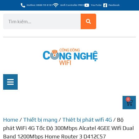
Hotline: 0888 99 8181
Unifi Controller FREE
YouTube
Facebook
0
Home
/
Thiết bị mạng
/
Thiêt bị phát wifi 4G
/ Bộ
phát WiFi 4G Tốc Độ 300Mbps Alcatel 4GEE Wifi Dual
Band 1200Mbps Home Router 3 D412C57