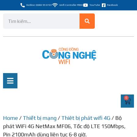
Hotline: 0888 99 8181
Unifi Controller FREE
YouTube
Facebook
0
Home
/
Thiết bị mạng
/
Thiêt bị phát wifi 4G
/ Bộ
phát WiFi 4G NetMax MF06, Tốc độ LTE 150Mbps,
Pin 2100mAh dùng liên tục 6-8 giờ.