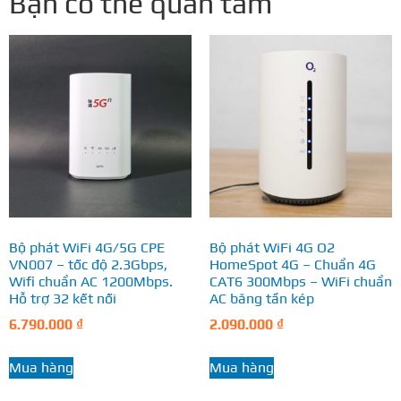
Bạn có thể quan tâm
Bộ phát WiFi 4G/5G CPE
Bộ phát WiFi 4G O2
VN007 – tốc độ 2.3Gbps,
HomeSpot 4G – Chuẩn 4G
Wifi chuẩn AC 1200Mbps.
CAT6 300Mbps – WiFi chuẩn
Hỗ trợ 32 kết nối
AC băng tần kép
6.790.000
₫
2.090.000
₫
Mua hàng
Mua hàng