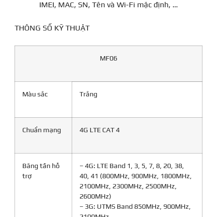
IMEI, MAC, SN, Tên và Wi-Fi mặc định, …
THÔNG SỐ KỸ THUẬT
MF06
Màu sắc
Trắng
Chuẩn mạng
4G LTE CAT 4
Băng tần hỗ
– 4G: LTE Band 1, 3, 5, 7, 8, 20, 38,
trợ
40, 41 (800MHz, 900MHz, 1800MHz,
2100MHz, 2300MHz, 2500MHz,
2600MHz)
– 3G: UTMS Band 850MHz, 900MHz,
2100MHz