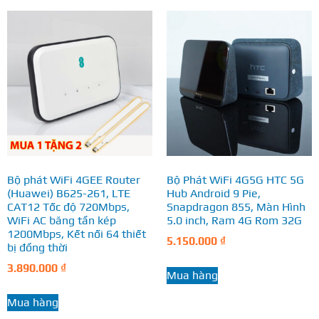
Bộ phát WiFi 4GEE Router
Bộ Phát WiFi 4G5G HTC 5G
(Huawei) B625-261, LTE
Hub Android 9 Pie,
CAT12 Tốc độ 720Mbps,
Snapdragon 855, Màn Hình
WiFi AC băng tần kép
5.0 inch, Ram 4G Rom 32G
1200Mbps, Kết nối 64 thiết
5.150.000
₫
bị đồng thời
3.890.000
₫
Mua hàng
Mua hàng