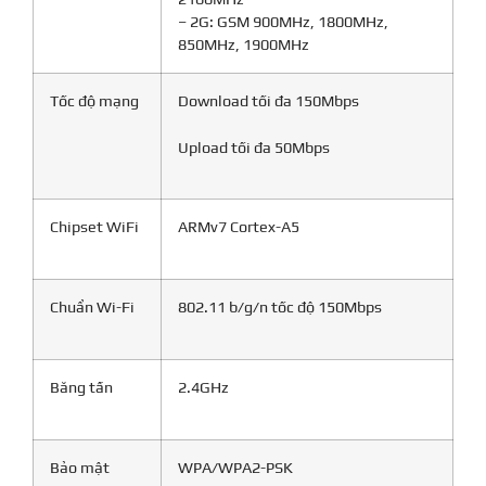
– 2G: GSM 900MHz, 1800MHz,
850MHz, 1900MHz
Tốc độ mạng
Download tối đa 150Mbps
Upload tối đa 50Mbps
Chipset WiFi
ARMv7 Cortex-A5
Chuẩn Wi-Fi
802.11 b/g/n tốc độ 150Mbps
Băng tần
2.4GHz
Bảo mật
WPA/WPA2-PSK