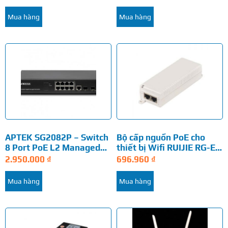
Mua hàng
Mua hàng
APTEK SG2082P – Switch
Bộ cấp nguồn PoE cho
8 Port PoE L2 Managed
thiết bị Wifi RUIJIE RG-E-
Gigabit
120(GE)
2.950.000
₫
696.960
₫
Mua hàng
Mua hàng