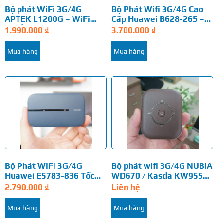
Bộ phát WiFi 3G/4G
Bộ Phát Wifi 3G/4G Cao
APTEK L1200G – WiFi
Cấp Huawei B628-265 –
chuẩn AC tốc độ…
Tốc độ 600Mbps…
1.990.000
₫
3.700.000
₫
Mua hàng
Mua hàng
Bộ Phát WiFi 3G/4G
Bộ phát wifi 3G/4G NUBIA
Huawei E5783-836 Tốc
WD670 / Kasda KW9550.
Độ 4G 300Mbps, WiFi
Tốc độ 150Mbps,…
2.790.000
₫
Liên hệ
hai…
Mua hàng
Mua hàng