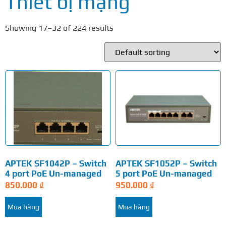
Thiết bị mạng
Showing 17–32 of 224 results
APTEK SF1042P – Switch
APTEK SF1052P – Switch
4 port PoE Un-managed
5 port PoE Un-managed
850.000
₫
950.000
₫
Mua hàng
Mua hàng