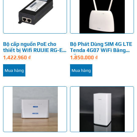
Bộ cấp nguồn PoE cho
Bộ Phát Dùng SIM 4G LTE
thiết bị Wifi RUIJIE RG-E-
Tenda 4G07 WiFi Băng
130(GE)
Tần Kép…
1.422.960
₫
1.850.000
₫
Mua hàng
Mua hàng