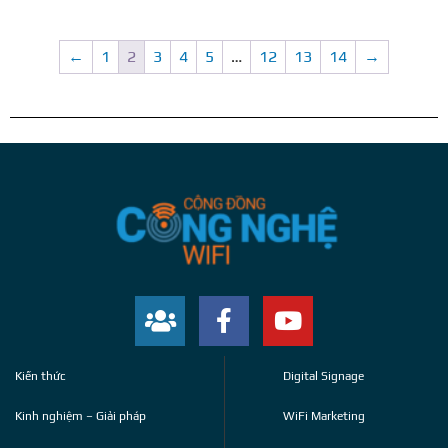
←
1
2
3
4
5
…
12
13
14
→
Kiến thức
Digital Signage
Kinh nghiệm – Giải pháp
WiFi Marketing