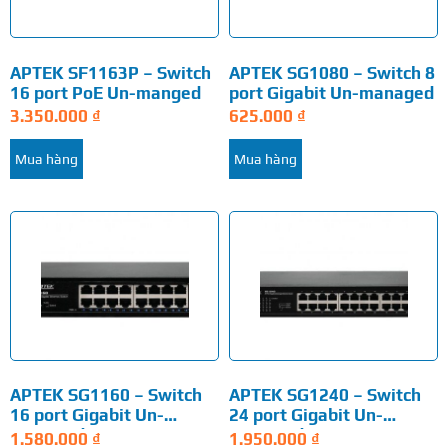
APTEK SF1163P – Switch
APTEK SG1080 – Switch 8
16 port PoE Un-manged
port Gigabit Un-managed
3.350.000
₫
625.000
₫
Mua hàng
Mua hàng
APTEK SG1160 – Switch
APTEK SG1240 – Switch
16 port Gigabit Un-
24 port Gigabit Un-
managed
managed
1.580.000
₫
1.950.000
₫