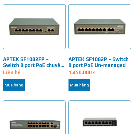
APTEK SF1082FP –
APTEK SF1082P – Switch
Switch 8 port PoE chuyên
8 port PoE Un-managed
dụng cho IP camera
Liên hệ
1.450.000
₫
Mua hàng
Mua hàng